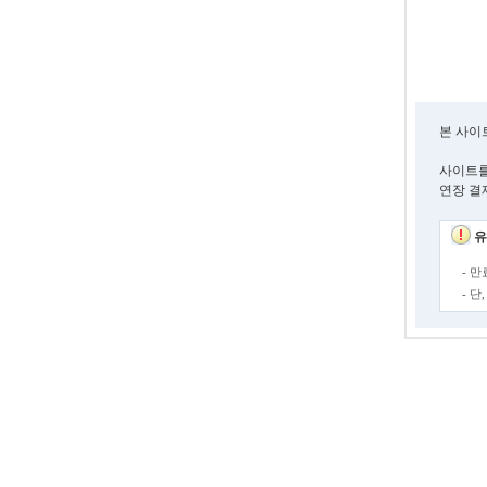
본 사이
사이트를
연장 결
유
- 
- 