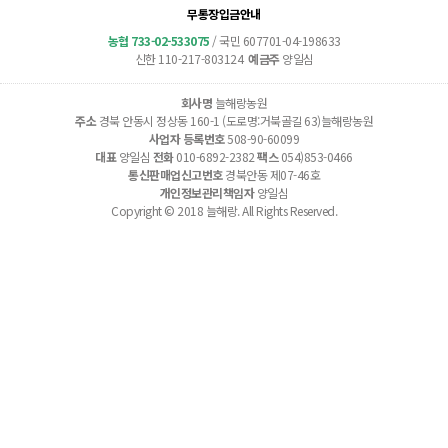
무통장입금안내
농협 733-02-533075
/ 국민 607701-04-198633
신한 110-217-803124
예금주
양일심
회사명
늘해랑농원
주소
경북 안동시 정상동 160-1 (도로명:거북골길 63)늘해랑농원
사업자 등록번호
508-90-60099
대표
양일심
전화
010-6892-2382
팩스
054)853-0466
통신판매업신고번호
경북안동 제07-46호
개인정보관리책임자
양일심
Copyright © 2018 늘해랑. All Rights Reserved.